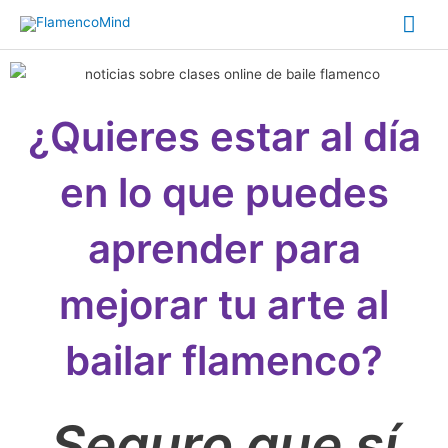
Ir
Me
al
prin
contenido
¿Quieres estar al día
en lo que puedes
aprender para
mejorar tu arte al
bailar flamenco?
Seguro que sí