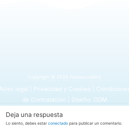
Copyright © 2026 FlamencoMind
Aviso legal
|
Privacidad y Cookies
|
Condicione
de Contratación
|
Diseño: ODM
Deja una respuesta
Lo siento, debes estar
conectado
para publicar un comentario.